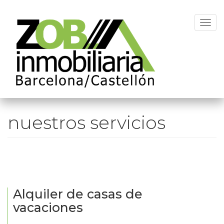
Skip
to
Togg
main
navig
content
nuestros servicios
Alquiler de casas de
vacaciones